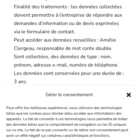
Finalité des traitements : les données collectées
doivent permettre à l’entreprise de répondre aux
demandes d’information ou de devis exprimées
via le formulaire de contact.
Peut accéder aux données recueillies : Amélie
Clergeau, responsable de mot conte double.
Sont collectées, des données de type : nom,
prénom, adresse e-mail, numéro de téléphone.
Les données sont conservées pour une durée de :
3 ans.
Toute personne ayant consenti au traitement de
Gérer le consentement
données à caractère personnel est en droit de
Pour offrir les meilleures expériences, nous utilisons des technologies
demander l’accès, la rectification ou l’effacement
telles que les cookies pour stocker et/ou accéder aux informations des
appareils. Le fait de consentir à ces technologies nous permettra de traiter
de celles-ci : sur simple demande formulée par
des données telles que le comportement de navigation ou les ID uniques
e-mail, envoyée à la responsable de publication
sur ce site. Le fait de ne pas consentir ou de retirer son consentement peut
avoir un effet négatif sur certaines caractéristiques et fonctions.
(e-mail ci-dessus).